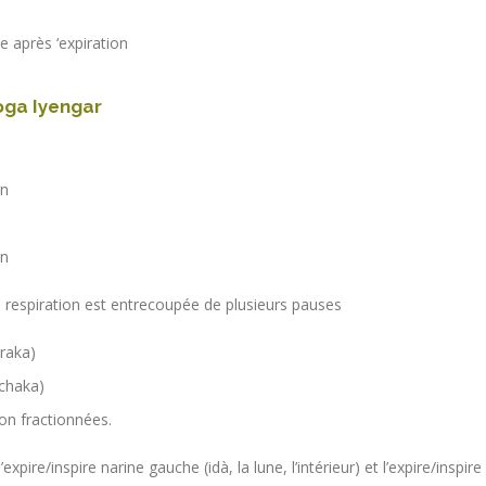
e après ‘expiration
oga Iyengar
on
n
on
a respiration est entrecoupée de plusieurs pauses
uraka)
echaka)
tion fractionnées.
’expire/inspire narine gauche (idà, la lune, l’intérieur) et l’expire/inspire 