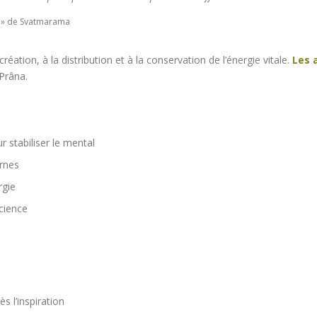
» de Svatmarama
réation, à la distribution et à la conservation de l’énergie vitale.
Les 
 Prâna.
 stabiliser le mental
ernes
rgie
cience
ès l’inspiration