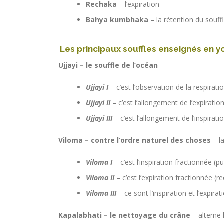
Rechaka
– l’expiration
Bahya kumbhaka
– la rétention du souffl
Les principaux souffles enseignés en y
Ujjayi – le souffle de l’océan
Ujjayi I
– c’est l’observation de la respirati
Ujjayi II
– c’est l’allongement de l’expiratio
Ujjayi III
– c’est l’allongement de l’inspirati
Viloma – contre l’ordre naturel des choses
– l
Viloma
I
– c’est l’inspiration fractionnée (p
Viloma
II
– c’est l’expiration fractionnée (r
Viloma
III
– ce sont l’inspiration et l’expira
Kapalabhati – le nettoyage du crâne
– alterne l