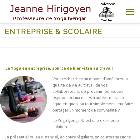
Aller
au
Menu
contenu
ENTREPRISE & SCOLAIRE
LE STUDIO
COURS & TARIFS
ATELIERS & STAGES
BIEN ÊTRE
Le Yoga en entreprise, source de bien-être au travail
Vous recherchez un moyen d’améliorer la
AUTRES OFFRES
RESSOURCES
CONTACT
qualité de vie au travail de vos
collaborateurs, de prévenir les risques
psycho-sociaux ou les troubles musculo-
squelettiques, ou tout simplement, leur faire
COURS D’ESSAI
partager un moment de convivialité ?
Le Yoga Iyengar® est une excellente
solution.
En présentiel ou en distanciel, en cours réguliers, en courtes sessions